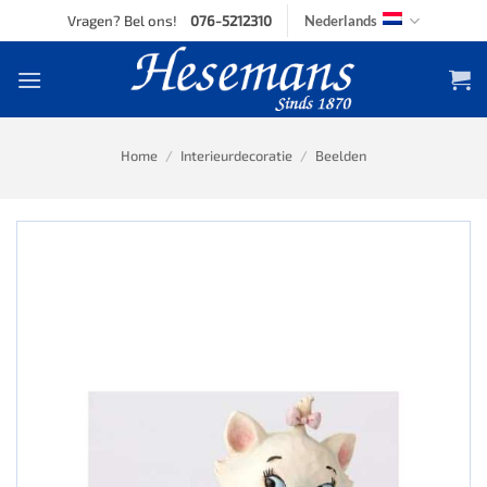
Skip
Vragen? Bel ons!
076-5212310
Nederlands
to
content
Home
/
Interieurdecoratie
/
Beelden