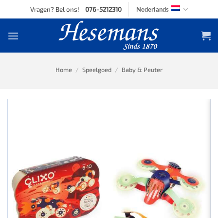
Skip
Vragen? Bel ons!
076-5212310
Nederlands
to
content
Home
/
Speelgoed
/
Baby & Peuter