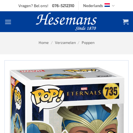
Skip
Vragen? Bel ons!
076-5212310
Nederlands
to
content
Home
/
Verzamelen
/
Poppen