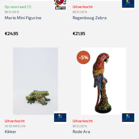
Op voorraad (1)
Uitverkocht
BEELDEN
BEELDEN
Marie Mini Figurine
Regenboog Zebra
€
24,95
€
21,95
-5%
Uitverkocht
Uitverkocht
VERZAMELEN
BEELDEN
Kikker
Rode Ara