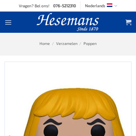
Skip
Vragen? Bel ons!
076-5212310
Nederlands
to
content
Home
/
Verzamelen
/
Poppen