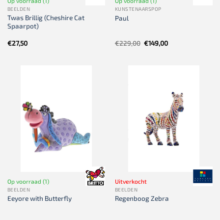
Op voorraad (1)
Op voorraad (1)
BEELDEN
KUNSTENAARSPOP
Twas Brillig (Cheshire Cat
Paul
Spaarpot)
Oorspronkelijke
Huidige
€
27,50
€
229,00
€
149,00
prijs
prijs
was:
is:
€229,00.
€149,00.
Op voorraad (1)
Uitverkocht
BEELDEN
BEELDEN
Eeyore with Butterfly
Regenboog Zebra