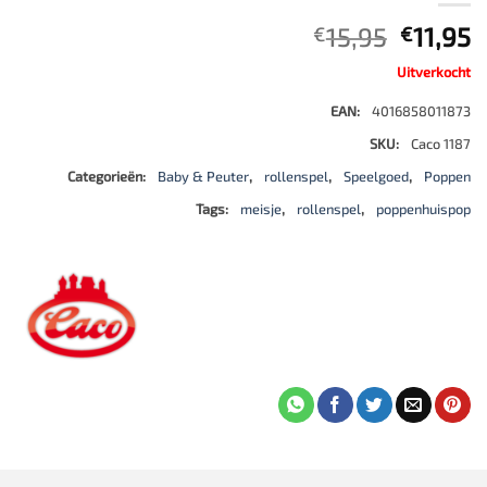
Oorspro
H
15,95
11,95
€
€
prijs
p
Uitverkocht
was:
is
€15,95.
€
EAN:
4016858011873
SKU:
Caco 1187
Categorieën:
Baby & Peuter
,
rollenspel
,
Speelgoed
,
Poppen
Tags:
meisje
,
rollenspel
,
poppenhuispop