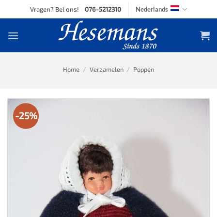
Skip
Vragen? Bel ons!
076-5212310
Nederlands
to
content
Home
/
Verzamelen
/
Poppen
-25%