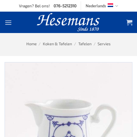
Skip
Vragen? Bel ons!
076-5212310
Nederlands
to
content
Home
/
Koken & Tafelen
/
Tafelen
/
Servies