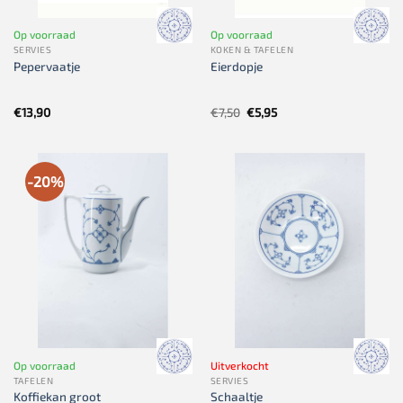
Op voorraad
Op voorraad
SERVIES
KOKEN & TAFELEN
Pepervaatje
Eierdopje
Oorspronkelijke
Huidige
€
13,90
€
7,50
€
5,95
prijs
prijs
was:
is:
€7,50.
€5,95.
-20%
Op voorraad
Uitverkocht
TAFELEN
SERVIES
Koffiekan groot
Schaaltje