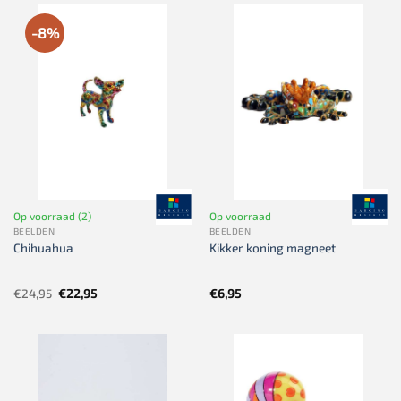
-8%
Op voorraad (2)
Op voorraad
BEELDEN
BEELDEN
Chihuahua
Kikker koning magneet
Oorspronkelijke
Huidige
€
24,95
€
22,95
€
6,95
prijs
prijs
was:
is:
€24,95.
€22,95.