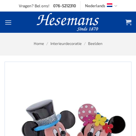
Skip
Vragen? Bel ons!
076-5212310
Nederlands
to
content
Home
/
Interieurdecoratie
/
Beelden