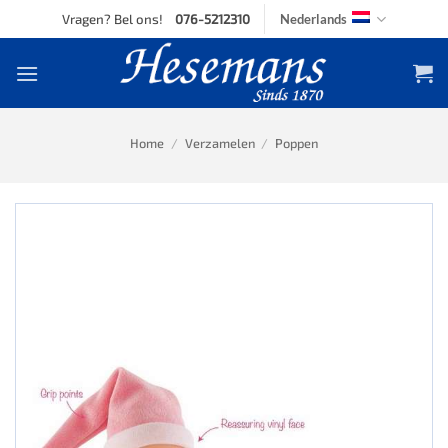
Skip
Vragen? Bel ons!
076-5212310
Nederlands
to
content
Home
/
Verzamelen
/
Poppen