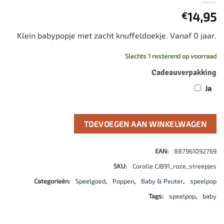
14,95
€
Klein babypopje met zacht knuffeldoekje. Vanaf 0 jaar.
Slechts 1 resterend op voorraad
Cadeauverpakking
Ja
TOEVOEGEN AAN WINKELWAGEN
EAN:
887961092769
SKU:
Corolle CJB91_roze_streepjes
Categorieën:
Speelgoed
,
Poppen
,
Baby & Peuter
,
speelpop
Tags:
speelpop
,
baby