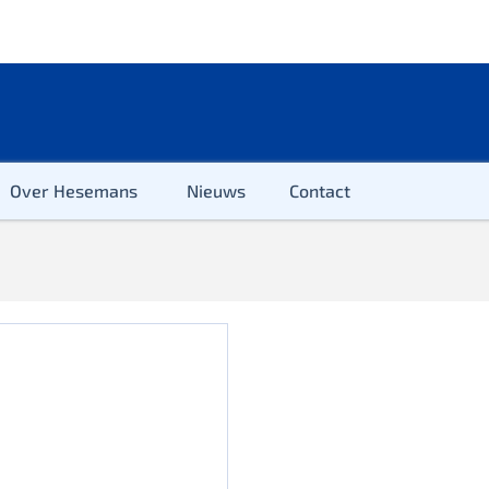
Over Hesemans
Nieuws
Contact
ter
r & Kleuter
euter