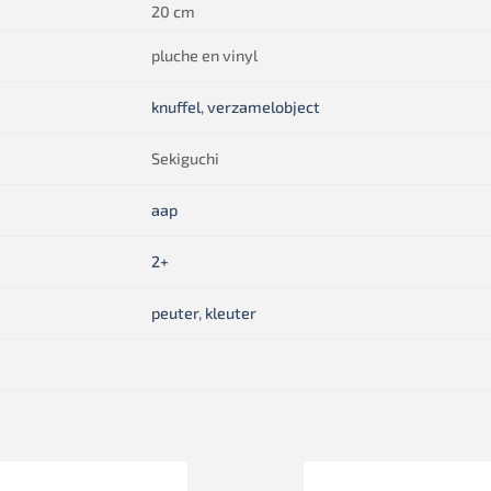
20 cm
pluche en vinyl
knuffel
,
verzamelobject
Sekiguchi
aap
2+
peuter
,
kleuter