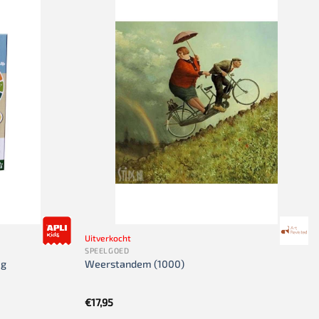
Uitverkocht
SPEELGOED
ig
Weerstandem (1000)
€
17,95