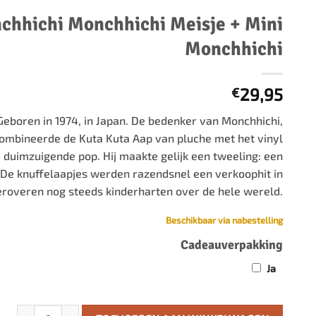
500 stukjes
chhichi Monchhichi Meisje + Mini
Schaken
500 stukjes XL
Monchhichi
654 stukjes
schaakbord
759 stukjes
schaakklok
1000 stukjes
schaakset
29,95
€
1500 stukjes
schaakstukken
Geboren in 1974, in Japan. De bedenker van Monchhichi,
2000 stukjes
ombineerde de Kuta Kuta Aap van pluche met het vinyl
3000 stukjes
 duimzuigende pop. Hij maakte gelijk een tweeling: een
 De knuffelaapjes werden razendsnel een verkoophit in
5000 stukjes
eroveren nog steeds kinderharten over de hele wereld.
Beschikbaar via nabestelling
Cadeauverpakking
Ja
Monchhichi Monchhichi Meisje + Mini Monchhichi aantal