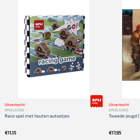
Uitverkocht
Uitverkocht
SPEELGOED
SPEELGOED
Race spel met houten autootjes
Tweede jeugd 
€
11,15
€
17,95