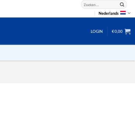
Zoeken
naar:
Nederlands
LOGIN
€
0,00
2D puzzels
3D puzzels
backgammon
2-100 stukjes
dammen
100 stukjes
dobbel
200 stukjes
domino
300 stukjes
mahjong