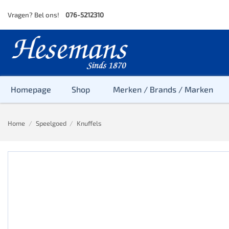
Skip
Vragen? Bel ons!
076-5212310
to
content
Homepage
Shop
Merken / Brands / Marken
Home
/
Speelgoed
/
Knuffels
Baby
Peuter
Kleuter
Baby & Peu
Baby, Peute
Peuter & Kl