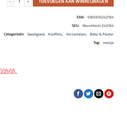
TOEVOEGEN AAN WINKELWAGEN
EAN:
4905610242184
SKU:
Monchhichi 242184
Categorieën:
Speelgoed
,
Knuffels
,
Verzamelen
,
Baby & Peuter
Tag:
meisje