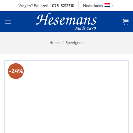
Skip
Vragen? Bel ons!
076-5212310
Nederlands
to
content
Home
/
Speelgoed
-24%