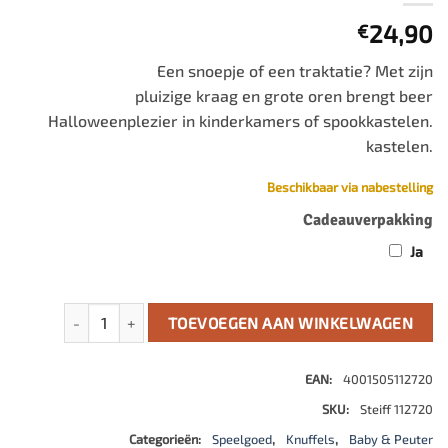
24,90
€
Een snoepje of een traktatie? Met zijn
pluizige kraag en grote oren brengt beer
Halloweenplezier in kinderkamers of spookkastelen.
kastelen.
Beschikbaar via nabestelling
Cadeauverpakking
Ja
Mr. Bones beer Halloween aantal
TOEVOEGEN AAN WINKELWAGEN
EAN:
4001505112720
SKU:
Steiff 112720
Categorieën:
Speelgoed
,
Knuffels
,
Baby & Peuter