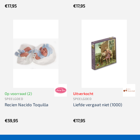
€
17,95
€
17,95
Op voorraad (2)
Uitverkocht
SPEELGOED
SPEELGOED
Recien Nacido Toquilla
Liefde vergaat niet (1000)
€
59,95
€
17,95