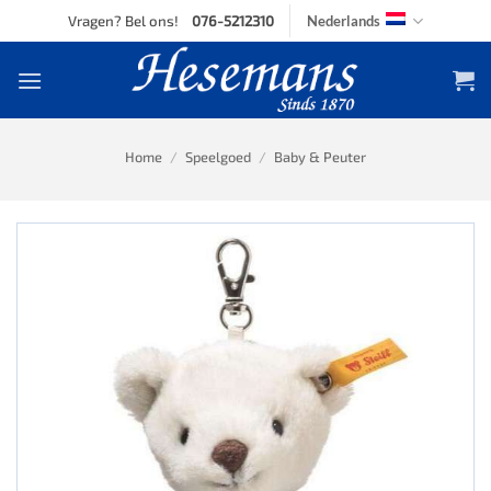
Skip
Vragen? Bel ons!
076-5212310
Nederlands
to
content
Home
/
Speelgoed
/
Baby & Peuter