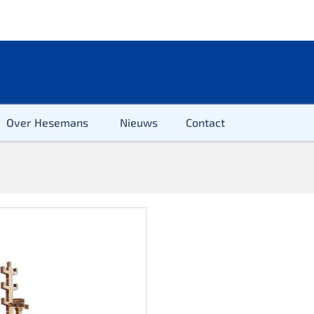
Over Hesemans
Nieuws
Contact
ter
r & Kleuter
euter