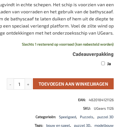
ugvindt in echte schepen. Het schip is voorzien van een
aden van voorraden en het gebruik van de bathyscaaf.
m de bathyscaaf te laten duiken of hem uit de diepte te
op een speciaal verlengd platform. Voel de zilte wind op
ge ontdekkingen met het onderzoeksschip van UGears.
Slechts 1 resterend op voorraad (kan nabesteld worden)
Cadeauverpakking
Ja
Onderzoeksschip aantal
TOEVOEGEN AAN WINKELWAGEN
EAN:
4820184121126
SKU:
UGears 1126
Categorieën:
Speelgoed
,
Puzzels
,
puzzel 3D
Tags:
bouw en speel
,
puzzel 3D
,
modelbouw