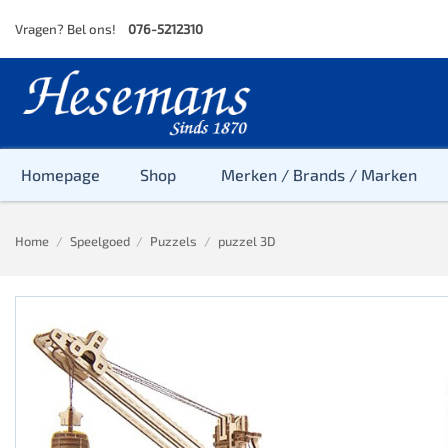
Skip
Vragen? Bel ons!
076-5212310
to
content
Homepage
Shop
Merken / Brands / Marken
Home
/
Speelgoed
/
Puzzels
/
puzzel 3D
Baby
Peuter
Kleuter
Baby & Peu
Baby, Peute
Peuter & Kl