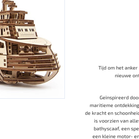
Tijd om het anker
nieuwe on
Geïnspireerd doo
maritieme ontdekkings
de kracht en schoonhei
is voorzien van all
bathyscaaf, een sp
een kleine motor- e