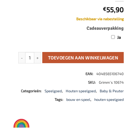
55,90
€
Beschikbaar via nabestelling
Cadeauverpakking
Ja
Pastelkleurige semi-cirkels aantal
TOEVOEGEN AAN WINKELWAGEN
EAN:
4048565106740
SKU:
Grimm´s 10674
Categorieën:
Speelgoed
,
Houten speelgoed
,
Baby & Peuter
Tags:
bouw en speel
,
houten speelgoed