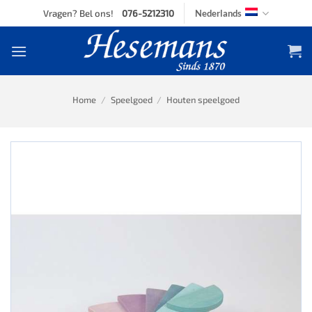
Skip
Vragen? Bel ons!
076-5212310
Nederlands
to
content
Home
/
Speelgoed
/
Houten speelgoed