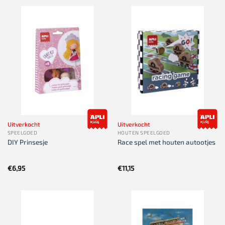
Uitverkocht
Uitverkocht
SPEELGOED
HOUTEN SPEELGOED
DIY Prinsesje
Race spel met houten autootjes
€
6,95
€
11,15