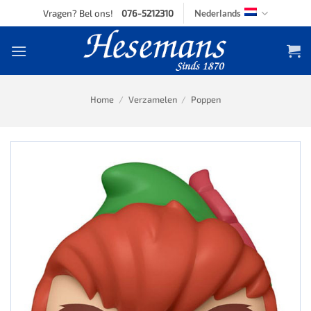
Skip
Vragen? Bel ons!
076-5212310
Nederlands
to
content
Home
/
Verzamelen
/
Poppen