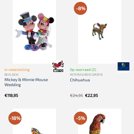
-8%
In nabestelling
Op voorraad (2)
BEELDEN
INTERIEURDECORATIE
Mickey & Minnie Mouse
Chihuahua
Wedding
Oorspronkelijke
Huidige
€
118,95
€
24,95
€
22,95
prijs
prijs
was:
is:
€24,95.
€22,95.
-18%
-5%