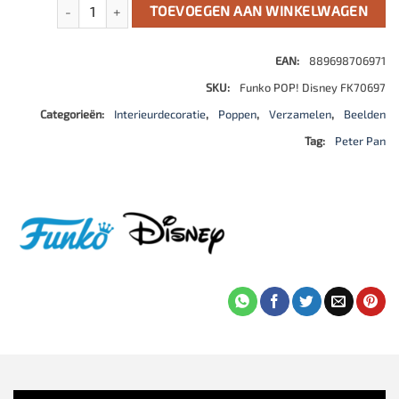
Peter Pan 70th Anniversary POP! Disney Vinyl Figure Peter
TOEVOEGEN AAN WINKELWAGEN
EAN:
889698706971
SKU:
Funko POP! Disney FK70697
Categorieën:
Interieurdecoratie
,
Poppen
,
Verzamelen
,
Beelden
Tag:
Peter Pan