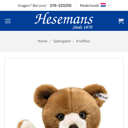
Skip
Vragen? Bel ons!
076-5212310
Nederlands
to
content
Home
/
Speelgoed
/
Knuffels