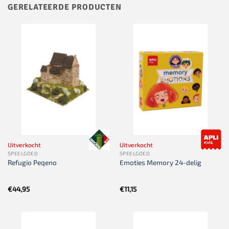
GERELATEERDE PRODUCTEN
Uitverkocht
Uitverkocht
SPEELGOED
SPEELGOED
Refugio Peqeno
Emoties Memory 24-delig
€
44,95
€
11,15