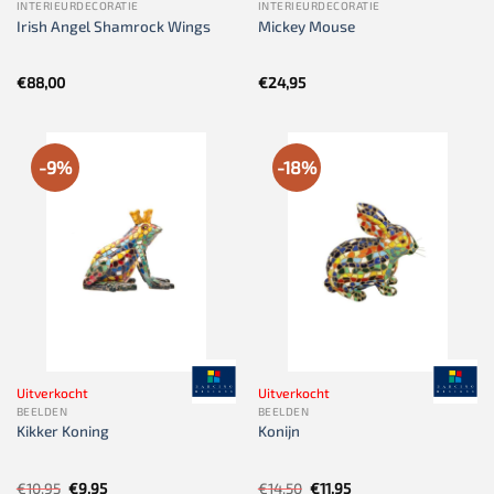
INTERIEURDECORATIE
INTERIEURDECORATIE
Irish Angel Shamrock Wings
Mickey Mouse
€
88,00
€
24,95
-9%
-18%
Uitverkocht
Uitverkocht
BEELDEN
BEELDEN
Kikker Koning
Konijn
Oorspronkelijke
Huidige
Oorspronkelijke
Huidige
€
10,95
€
9,95
€
14,50
€
11,95