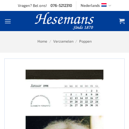
Skip
Vragen? Bel ons!
076-5212310
Nederlands
to
content
Home
/
Verzamelen
/
Poppen