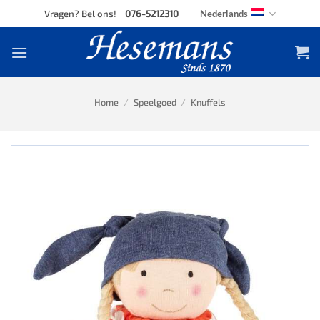
Skip
Vragen? Bel ons!
076-5212310
Nederlands
to
content
Home
/
Speelgoed
/
Knuffels