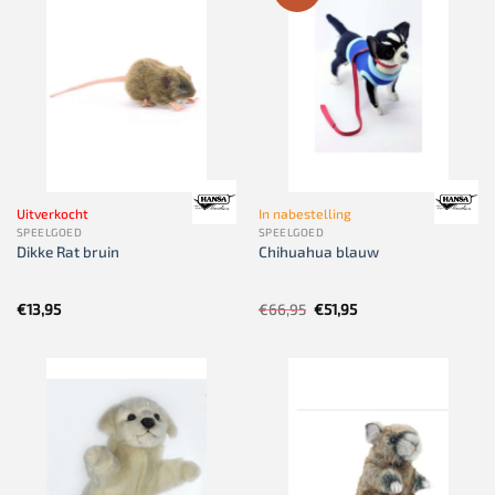
Uitverkocht
In nabestelling
SPEELGOED
SPEELGOED
Dikke Rat bruin
Chihuahua blauw
Oorspronkelijke
Huidige
€
13,95
€
66,95
€
51,95
prijs
prijs
was:
is:
€66,95.
€51,95.