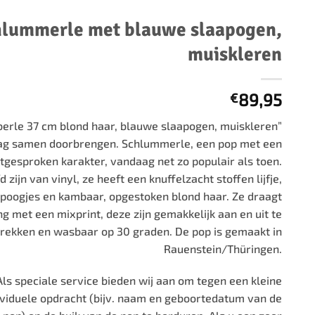
500 stukjes
Schaken
hlummerle met blauwe slaapogen,
500 stukjes XL
654 stukjes
schaakbord
muiskleren
759 stukjes
schaakklok
1000 stukjes
schaakset
89,95
€
1500 stukjes
schaakstukken
erle 37 cm blond haar, blauwe slaapogen, muiskleren”
2000 stukjes
ag samen doorbrengen. Schlummerle, een pop met een
3000 stukjes
itgesproken karakter, vandaag net zo populair als toen.
5000 stukjes
zijn van vinyl, ze heeft een knuffelzacht stoffen lijfje,
poogjes en kambaar, opgestoken blond haar. Ze draagt
 met een mixprint, deze zijn gemakkelijk aan en uit te
trekken en wasbaar op 30 graden. De pop is gemaakt in
Rauenstein/Thüringen.
s speciale service bieden wij aan om tegen een kleine
ividuele opdracht (bijv. naam en geboortedatum van de