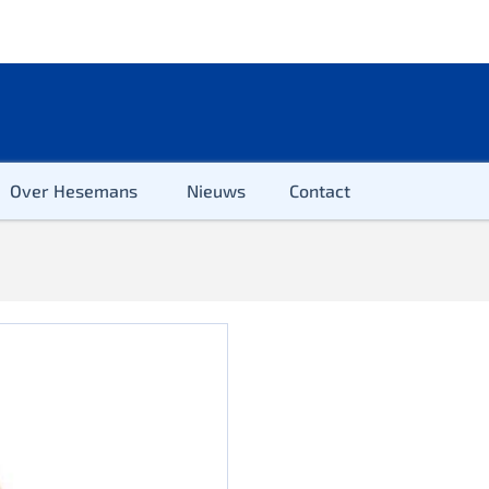
Over Hesemans
Nieuws
Contact
ter
r & Kleuter
euter