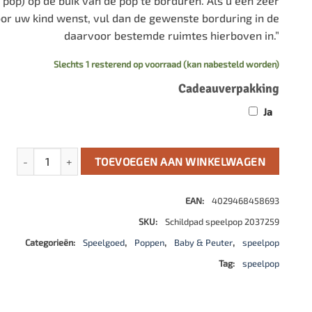
pop) op de buik van de pop te borduren. Als u een zeer
oor uw kind wenst, vul dan de gewenste borduring in de
daarvoor bestemde ruimtes hierboven in.”
Slechts 1 resterend op voorraad (kan nabesteld worden)
Cadeauverpakking
Ja
Pop Schlummerle met blauwe slaapogen, muiskleren aantal
TOEVOEGEN AAN WINKELWAGEN
EAN:
4029468458693
SKU:
Schildpad speelpop 2037259
Categorieën:
Speelgoed
,
Poppen
,
Baby & Peuter
,
speelpop
Tag:
speelpop