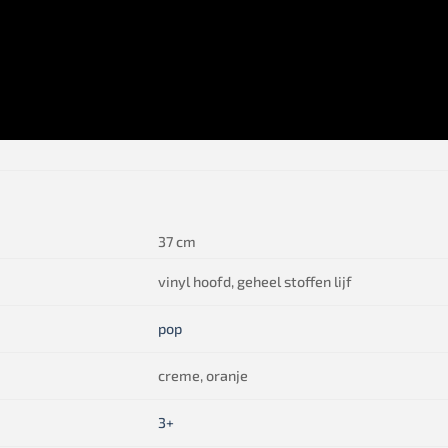
37 cm
vinyl hoofd, geheel stoffen lijf
pop
creme, oranje
3+