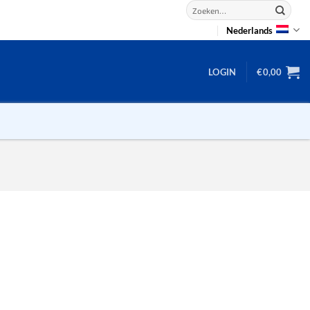
Zoeken
naar:
Nederlands
LOGIN
€
0,00
2D puzzels
3D puzzels
backgammon
2-100 stukjes
dammen
100 stukjes
dobbel
200 stukjes
domino
300 stukjes
mahjong