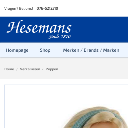
Skip
Vragen? Bel ons!
076-5212310
to
content
Homepage
Shop
Merken / Brands / Marken
Home
/
Verzamelen
/
Poppen
Baby
Peuter
Kleuter
Baby & Peu
Baby, Peute
Peuter & Kl