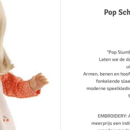
Pop Sc
“Pop Slumb
Laten we de d
u
Armen, benen en hoofd 
fonkelende slaa
moderne speelkleding
EMBROIDERY: Al
meerprijs een ind