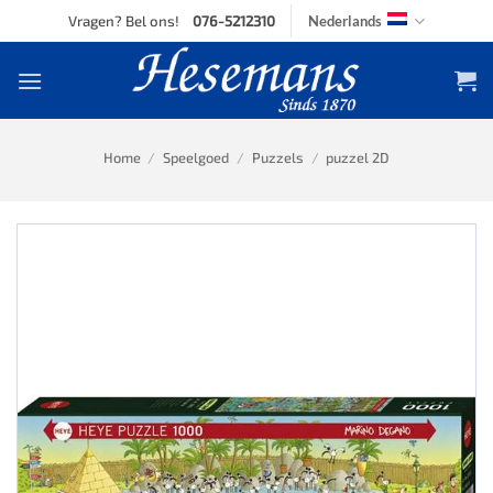
Skip
Vragen? Bel ons!
076-5212310
Nederlands
to
content
Home
/
Speelgoed
/
Puzzels
/
puzzel 2D