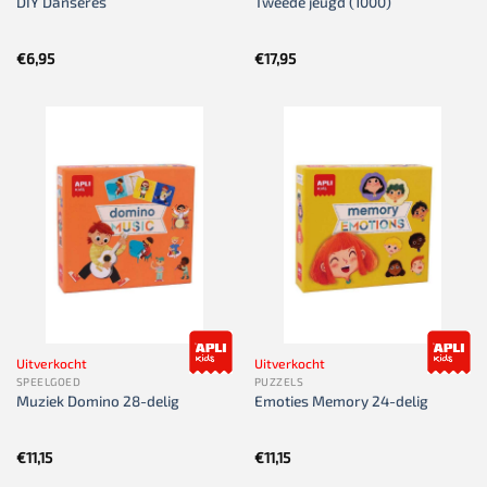
DIY Danseres
Tweede jeugd (1000)
€
6,95
€
17,95
Uitverkocht
Uitverkocht
SPEELGOED
PUZZELS
Muziek Domino 28-delig
Emoties Memory 24-delig
€
11,15
€
11,15