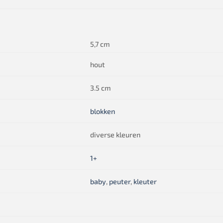
5,7 cm
hout
3.5 cm
blokken
diverse kleuren
1+
baby
,
peuter
,
kleuter