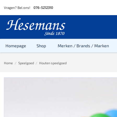
Skip
Vragen? Bel ons!
076-5212310
to
content
Homepage
Shop
Merken / Brands / Marken
Home
/
Speelgoed
/
Houten speelgoed
Baby
Peuter
Kleuter
Baby & Peu
Baby, Peute
Peuter & Kl