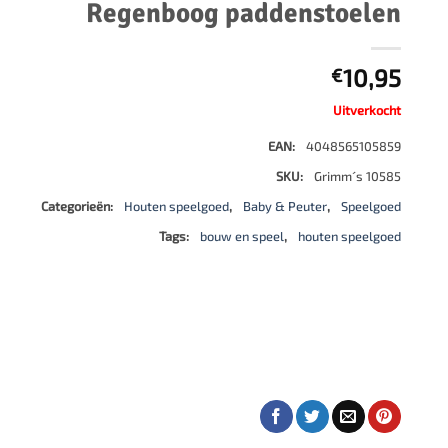
Regenboog paddenstoelen
500 stukjes
Schaken
500 stukjes XL
654 stukjes
schaakbord
10,95
€
759 stukjes
schaakklok
Uitverkocht
1000 stukjes
schaakset
EAN:
4048565105859
1500 stukjes
schaakstukken
SKU:
Grimm´s 10585
2000 stukjes
Categorieën:
Houten speelgoed
,
Baby & Peuter
,
Speelgoed
3000 stukjes
Tags:
bouw en speel
,
houten speelgoed
5000 stukjes