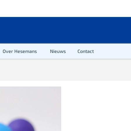
Over Hesemans
Nieuws
Contact
ter
r & Kleuter
euter