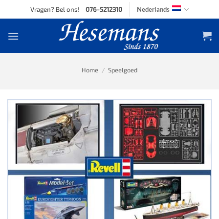
Skip
Vragen? Bel ons!
076-5212310
Nederlands
to
content
Home
/
Speelgoed