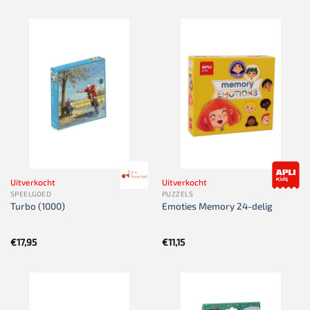
Uitverkocht
Uitverkocht
SPEELGOED
PUZZELS
Turbo (1000)
Emoties Memory 24-delig
€
17,95
€
11,15