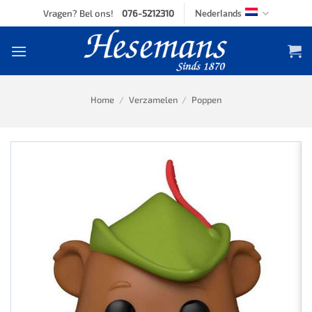
Skip
Vragen? Bel ons!
076-5212310
Nederlands
to
content
Home
/
Verzamelen
/
Poppen