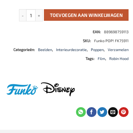
Robin Hood POP! Disney Vinyl Figure Little Jon 9 cm aantal
TOEVOEGEN AAN WINKELWAGEN
EAN:
889698759113
SKU:
Funko POP! FK75911
Categorieën:
Beelden
,
Interieurdecoratie
,
Poppen
,
Verzamelen
Tags:
Film
,
Robin Hood