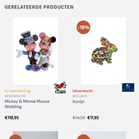
GERELATEERDE PRODUCTEN
-18%
In nabestelling
Uitverkocht
VERZAMELEN
BEELDEN
Mickey & Minnie Mouse
Konijn
Wedding
Oorspronkelijke
Huidige
€
118,95
€
14,50
€
11,95
prijs
prijs
was:
is:
€14,50.
€11,95.