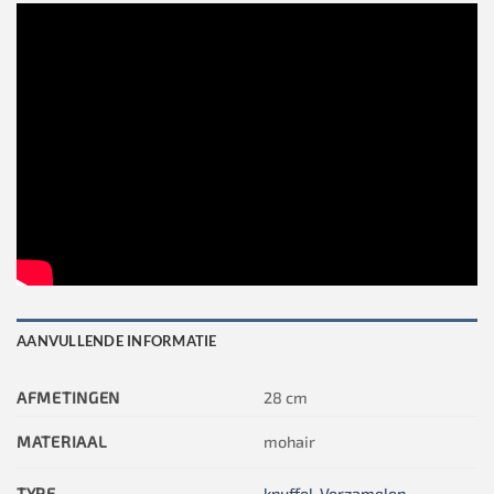
AANVULLENDE INFORMATIE
AFMETINGEN
28 cm
MATERIAAL
mohair
TYPE
knuffel
,
Verzamelen