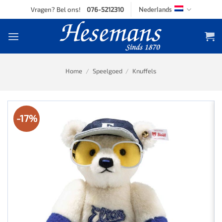
Skip
Vragen? Bel ons!
076-5212310
Nederlands
to
content
Home
/
Speelgoed
/
Knuffels
-17%