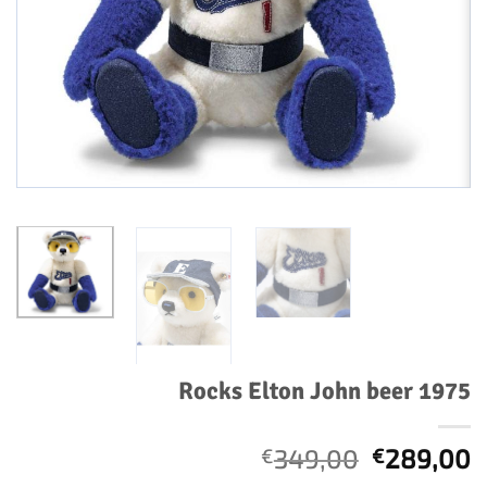
Rocks Elton John beer 1975
Oorspronk
H
349,00
289,00
€
€
prijs
p