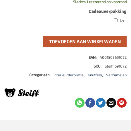
Slechts 1 resterend op voorraad
was:
is
Cadeauverpakking
€349,00.
€
Ja
TOEVOEGEN AAN WINKELWAGEN
EAN:
4001505691072
SKU:
Steiff 691072
Categorieën:
Interieurdecoratie
,
Knuffels
,
Verzamelen