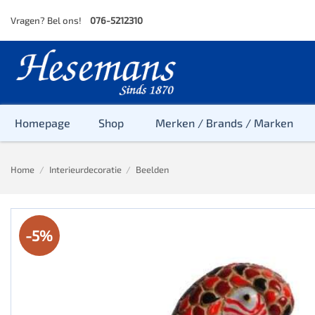
Skip
Vragen? Bel ons!
076-5212310
to
content
Homepage
Shop
Merken / Brands / Marken
Home
/
Interieurdecoratie
/
Beelden
Baby
Peuter
-5%
Kleuter
Baby & Peu
Baby, Peute
Peuter & Kl