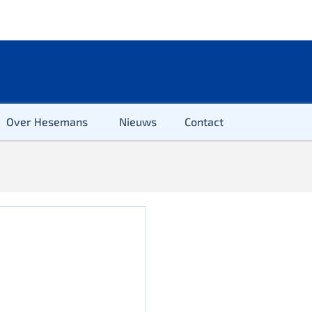
Over Hesemans
Nieuws
Contact
ter
r & Kleuter
euter