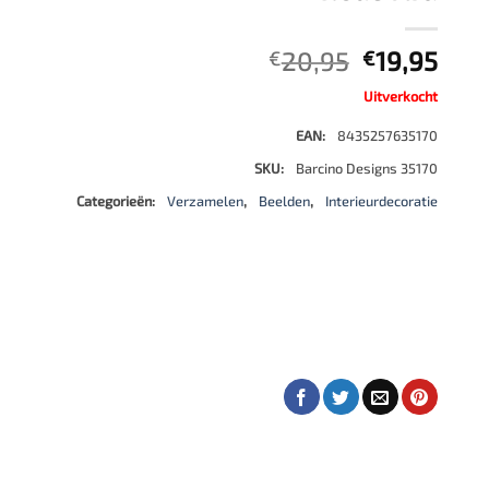
500 stukjes
Schaken
500 stukjes XL
Oorspronke
Huid
20,95
19,95
€
€
654 stukjes
schaakbord
prijs
prijs
Uitverkocht
was:
is:
759 stukjes
schaakklok
€20,95.
€19,
EAN:
8435257635170
1000 stukjes
schaakset
SKU:
Barcino Designs 35170
1500 stukjes
schaakstukken
Categorieën:
Verzamelen
,
Beelden
,
Interieurdecoratie
2000 stukjes
3000 stukjes
5000 stukjes