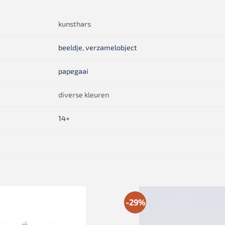
kunsthars
beeldje
,
verzamelobject
papegaai
diverse kleuren
14+
-29%