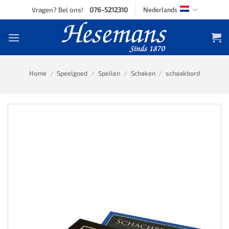
Skip
Vragen? Bel ons!
076-5212310
Nederlands
to
content
Home
/
Speelgoed
/
Spellen
/
Schaken
/
schaakbord