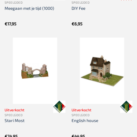
SPEELGOED
SPEELGOED
Meegaan met je tijd (1000)
DIY Fee
€
17,95
€
6,95
Uitverkocht
Uitverkocht
SPEELGOED
SPEELGOED
Stari Most
English house
€
74,95
€
44,95