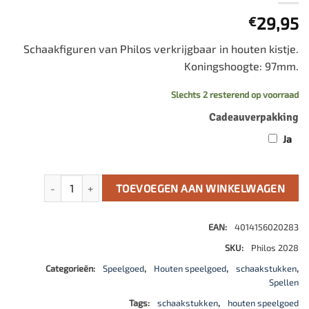
29,95
€
Schaakfiguren van Philos verkrijgbaar in houten kistje.
Koningshoogte: 97mm.
Slechts 2 resterend op voorraad
Cadeauverpakking
Ja
schaakstukken aantal
TOEVOEGEN AAN WINKELWAGEN
EAN:
4014156020283
SKU:
Philos 2028
Categorieën:
Speelgoed
,
Houten speelgoed
,
schaakstukken
,
Spellen
Tags:
schaakstukken
,
houten speelgoed