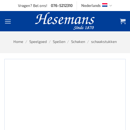
Skip
Vragen? Bel ons!
076-5212310
Nederlands
to
content
Home
/
Speelgoed
/
Spellen
/
Schaken
/
schaakstukken