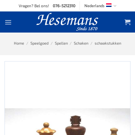
Skip
Vragen? Bel ons!
076-5212310
Nederlands
to
content
Home
/
Speelgoed
/
Spellen
/
Schaken
/
schaakstukken