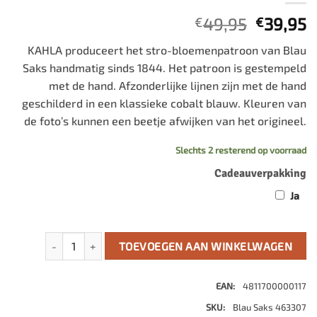
Oorspro
H
49,95
39,95
€
€
prijs
p
KAHLA produceert het stro-bloemenpatroon van Blau
was:
is
Saks handmatig sinds 1844. Het patroon is gestempeld
€49,95.
€
met de hand. Afzonderlijke lijnen zijn met de hand
geschilderd in een klassieke cobalt blauw. Kleuren van
de foto’s kunnen een beetje afwijken van het origineel.
Slechts 2 resterend op voorraad
Cadeauverpakking
Ja
Schaal ovaal groot aantal
TOEVOEGEN AAN WINKELWAGEN
EAN:
4811700000117
SKU:
Blau Saks 463307