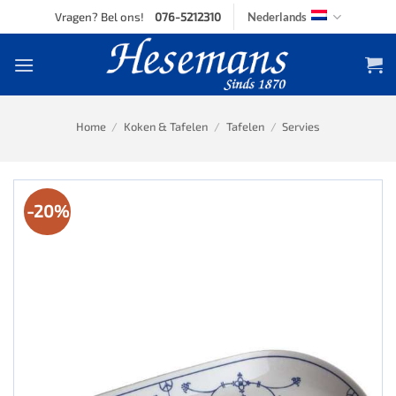
Skip
Vragen? Bel ons!
076-5212310
Nederlands
to
content
Home
/
Koken & Tafelen
/
Tafelen
/
Servies
-20%