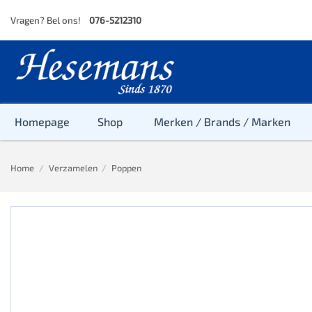
Skip
Vragen? Bel ons!
076-5212310
to
content
Homepage
Shop
Merken / Brands / Marken
Home
/
Verzamelen
/
Poppen
Baby
Peuter
Kleuter
Baby & Peu
Baby, Peute
Peuter & Kl