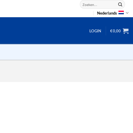
Zoeken
naar:
Nederlands
LOGIN
€
0,00
2D puzzels
3D puzzels
backgammon
2-100 stukjes
dammen
100 stukjes
dobbel
200 stukjes
domino
300 stukjes
mahjong