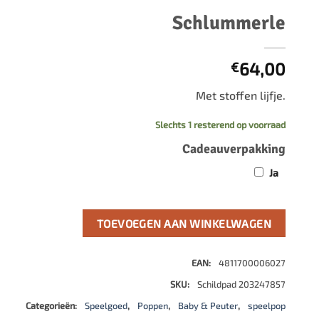
500 stukjes
Schlummerle
Schaken
500 stukjes XL
654 stukjes
schaakbord
64,00
€
759 stukjes
schaakklok
1000 stukjes
schaakset
Met stoffen lijfje.
1500 stukjes
schaakstukken
Slechts 1 resterend op voorraad
2000 stukjes
Cadeauverpakking
3000 stukjes
Ja
5000 stukjes
TOEVOEGEN AAN WINKELWAGEN
EAN:
4811700006027
SKU:
Schildpad 203247857
Categorieën:
Speelgoed
,
Poppen
,
Baby & Peuter
,
speelpop