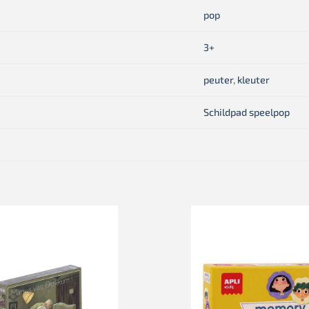
pop
3+
peuter
,
kleuter
Schildpad speelpop