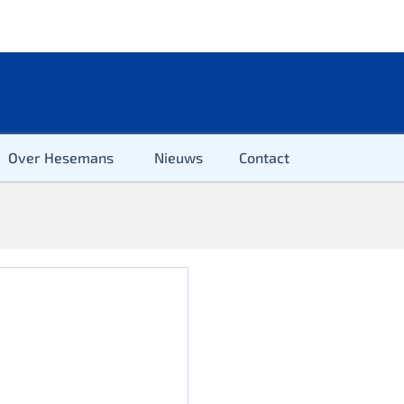
Over Hesemans
Nieuws
Contact
ter
r & Kleuter
euter