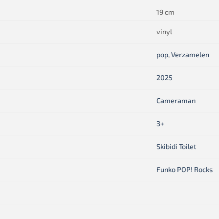
19 cm
vinyl
pop
,
Verzamelen
2025
Cameraman
3+
Skibidi Toilet
Funko POP! Rocks