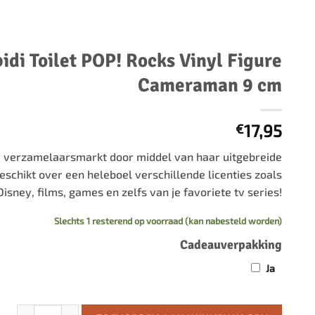
500 stukjes
Schaken
500 stukjes XL
654 stukjes
schaakbord
bidi Toilet POP! Rocks Vinyl Figure
759 stukjes
schaakklok
Cameraman 9 cm
1000 stukjes
schaakset
1500 stukjes
schaakstukken
17,95
€
2000 stukjes
3000 stukjes
 verzamelaarsmarkt door middel van haar uitgebreide
eschikt over een heleboel verschillende licenties zoals
5000 stukjes
 Disney, films, games en zelfs van je favoriete tv series!
Slechts 1 resterend op voorraad (kan nabesteld worden)
Cadeauverpakking
Ja
Skibidi Toilet POP! Rocks Vinyl Figure Cameraman 9 cm aantal