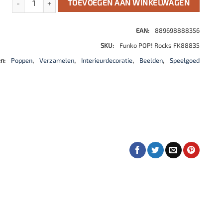
TOEVOEGEN AAN WINKELWAGEN
EAN:
889698888356
SKU:
Funko POP! Rocks FK88835
ën:
Poppen
,
Verzamelen
,
Interieurdecoratie
,
Beelden
,
Speelgoed