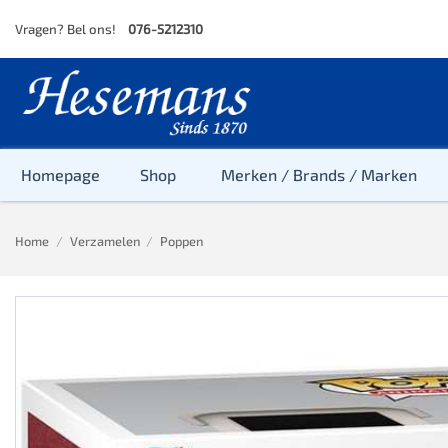
Skip
Vragen? Bel ons!
076-5212310
to
content
Homepage
Shop
Merken / Brands / Marken
Home
/
Verzamelen
/
Poppen
Baby
Peuter
Kleuter
Baby & Peu
Baby, Peute
Peuter & Kl