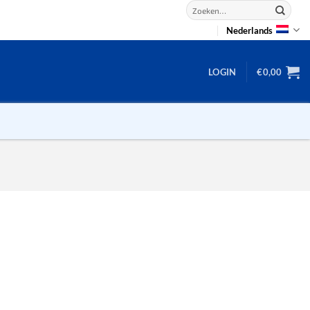
Zoeken
naar:
Nederlands
LOGIN
€
0,00
2D puzzels
3D puzzels
backgammon
2-100 stukjes
dammen
100 stukjes
dobbel
200 stukjes
domino
300 stukjes
mahjong