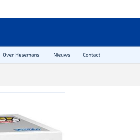
Over Hesemans
Nieuws
Contact
ter
r & Kleuter
euter