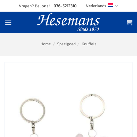
Skip
Vragen? Bel ons!
076-5212310
Nederlands
to
content
Home
/
Speelgoed
/
Knuffels