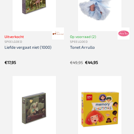
Uitverkocht
Op voorraad (2)
SPEELGOED
SPEELGOED
Liefde vergaat niet (1000)
Tonet Arrullo
Oorspronkelijke
Huidige
€
17,95
€
49,95
€
44,95
prijs
prijs
was:
is:
€49,95.
€44,95.