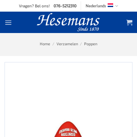
Skip
Vragen? Bel ons!
076-5212310
Nederlands
to
content
Home
/
Verzamelen
/
Poppen