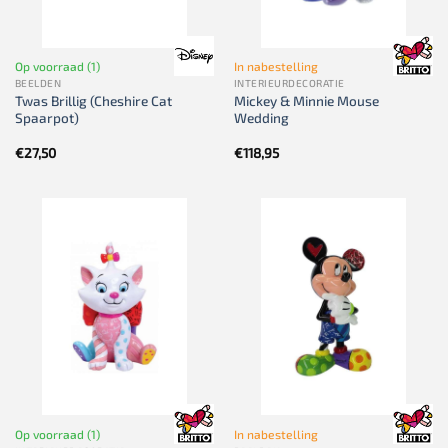
Op voorraad (1)
In nabestelling
BEELDEN
INTERIEURDECORATIE
Twas Brillig (Cheshire Cat
Mickey & Minnie Mouse
Spaarpot)
Wedding
€
27,50
€
118,95
Op voorraad (1)
In nabestelling