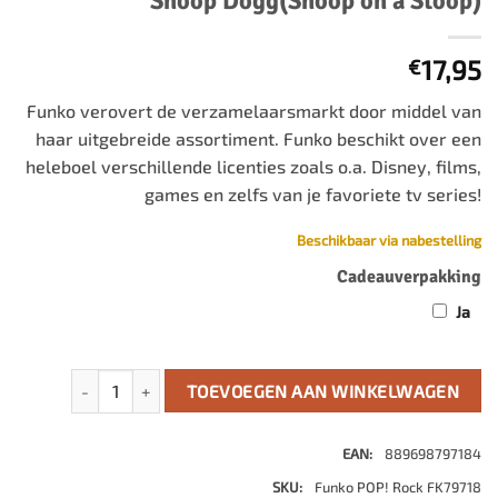
Snoop Dogg(Snoop on a Stoop)
17,95
€
Funko verovert de verzamelaarsmarkt door middel van
haar uitgebreide assortiment. Funko beschikt over een
heleboel verschillende licenties zoals o.a. Disney, films,
games en zelfs van je favoriete tv series!
Beschikbaar via nabestelling
Cadeauverpakking
Ja
Snoop Dogg POP! Rocks Vinyl Figuur Snoop Dogg(Snoop on a
TOEVOEGEN AAN WINKELWAGEN
EAN:
889698797184
SKU:
Funko POP! Rock FK79718