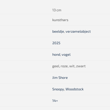
13 cm
kunsthars
beeldje
,
verzamelobject
2025
hond
,
vogel
geel, roze, wit, zwart
Jim Shore
Snoopy
,
Woodstock
14+