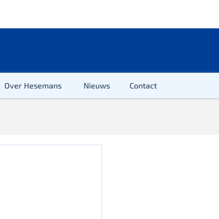
Over Hesemans
Nieuws
Contact
ter
r & Kleuter
euter