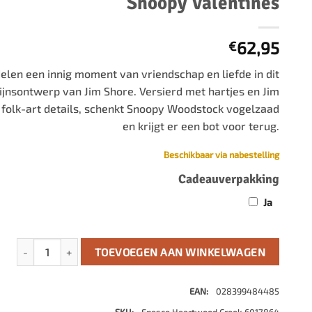
Snoopy Valentines
500 stukjes
Schaken
500 stukjes XL
62,95
€
654 stukjes
schaakbord
759 stukjes
schaakklok
len een innig moment van vriendschap en liefde in dit
1000 stukjes
schaakset
jnsontwerp van Jim Shore. Versierd met hartjes en Jim
folk-art details, schenkt Snoopy Woodstock vogelzaad
1500 stukjes
schaakstukken
en krijgt er een bot voor terug.
2000 stukjes
3000 stukjes
Beschikbaar via nabestelling
5000 stukjes
Cadeauverpakking
Ja
Snoopy Valentines aantal
TOEVOEGEN AAN WINKELWAGEN
EAN:
028399484485
SKU:
Enesco Heartwood Creek 6017864