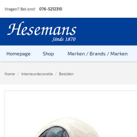
Skip
Vragen? Bel ons!
076-5212310
to
content
Homepage
Shop
Merken / Brands / Marken
Home
/
Interieurdecoratie
/
Beelden
Baby
Peuter
Kleuter
Baby & Peu
Baby, Peute
Peuter & Kl