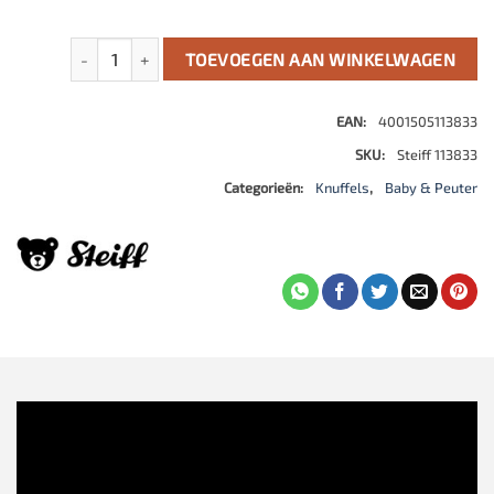
Soft Cuddly Friends Jimmy Teddy beer – Love aantal
TOEVOEGEN AAN WINKELWAGEN
EAN:
4001505113833
SKU:
Steiff 113833
Categorieën:
Knuffels
,
Baby & Peuter