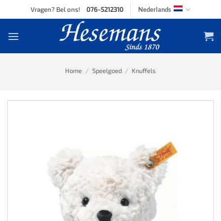
Skip
Vragen? Bel ons!
076-5212310
Nederlands
to
content
Home
/
Speelgoed
/
Knuffels