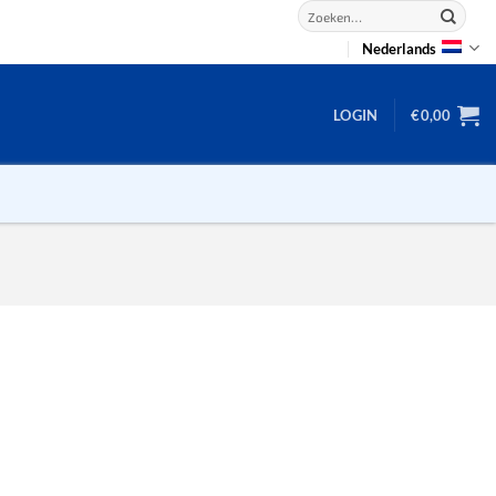
Zoeken
naar:
Nederlands
LOGIN
€
0,00
2D puzzels
3D puzzels
backgammon
2-100 stukjes
dammen
100 stukjes
dobbel
200 stukjes
domino
300 stukjes
mahjong