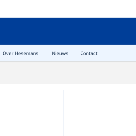
Over Hesemans
Nieuws
Contact
ter
r & Kleuter
euter