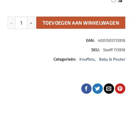
Ja
Soft Cuddly Friends Jimmy Teddybeer in koffer aantal
TOEVOEGEN AAN WINKELWAGEN
EAN:
4001505113918
SKU:
Steiff 113918
Categorieën:
Knuffels
,
Baby & Peuter