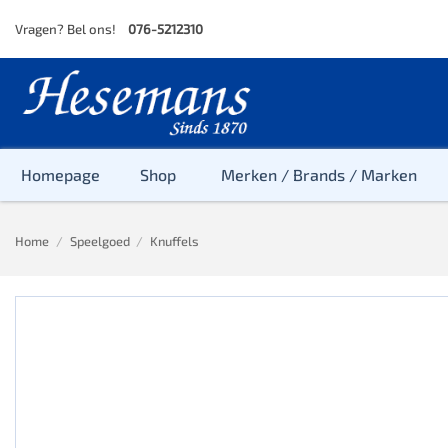
Skip
Vragen? Bel ons!
076-5212310
to
content
Homepage
Shop
Merken / Brands / Marken
Home
/
Speelgoed
/
Knuffels
Baby
Peuter
Kleuter
Baby & Peu
Baby, Peute
Peuter & Kl