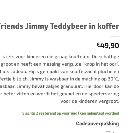
500 stukjes
Schaken
500 stukjes XL
654 stukjes
schaakbord
Friends Jimmy Teddybeer in koffer
759 stukjes
schaakklok
1000 stukjes
schaakset
49,90
€
1500 stukjes
schaakstukken
2000 stukjes
s iets voor kinderen die graag knuffelen. De schattige
groot en heeft een messing vergulde “knop in het oor”.
3000 stukjes
t als cadeau. Hij is gemaakt van knuffelzacht pluche en
5000 stukjes
fertje bij zich. Jimmy is wasbaar in de machine op 30°C,
wasbaar. Jimmy bevat zakjes granulaat. Hierdoor kan de
r beter zitten en wordt het gevoel en de speelervaring
voor de kinderen vergroot.
Slechts 2 resterend op voorraad (kan nabesteld worden)
Cadeauverpakking