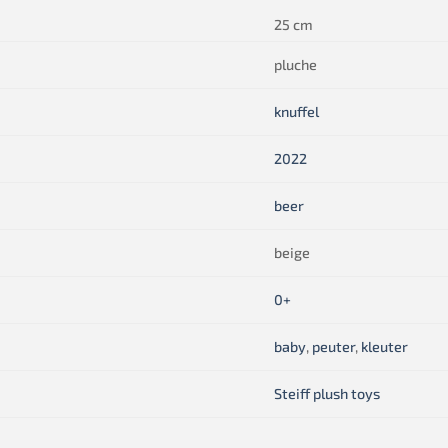
25 cm
pluche
knuffel
2022
beer
beige
0+
baby
,
peuter
,
kleuter
Steiff plush toys