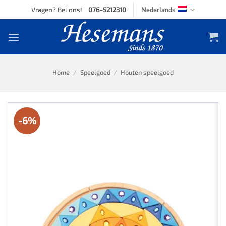
Skip
Vragen? Bel ons!
076-5212310
Nederlands
to
content
Home
/
Speelgoed
/
Houten speelgoed
-6%