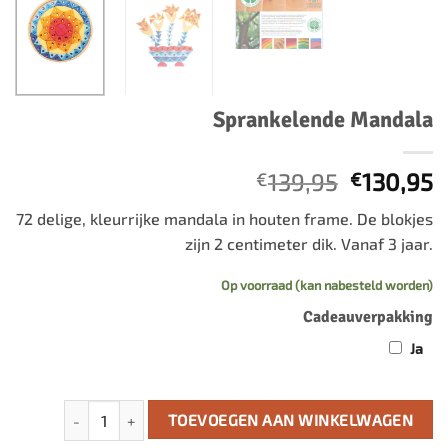
Sprankelende Mandala
Oorspron
H
139,95
130,95
€
€
prijs
p
72 delige, kleurrijke mandala in houten frame. De blokjes
was:
is
zijn 2 centimeter dik. Vanaf 3 jaar.
€139,95.
€
Op voorraad (kan nabesteld worden)
Cadeauverpakking
Ja
Sprankelende Mandala aantal
TOEVOEGEN AAN WINKELWAGEN