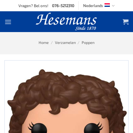
Skip
Vragen? Bel ons!
076-5212310
Nederlands
to
content
Home
/
Verzamelen
/
Poppen