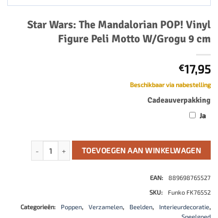
Star Wars: The Mandalorian POP! Vinyl
Figure Peli Motto W/Grogu 9 cm
17,95
€
Beschikbaar via nabestelling
Cadeauverpakking
Ja
Star Wars: The Mandalorian POP! Vinyl Figure Peli Motto 
TOEVOEGEN AAN WINKELWAGEN
EAN:
889698765527
SKU:
Funko FK76552
Categorieën:
Poppen
,
Verzamelen
,
Beelden
,
Interieurdecoratie
,
Speelgoed