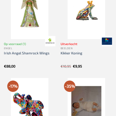
Op voorraad (1)
Uitverkocht
ENGEL
BEELDEN
Irish Angel Shamrock Wings
Kikker Koning
Oorspronkelijke
Huidige
€
88,00
€
10,95
€
9,95
prijs
prijs
was:
is:
€10,95.
€9,95.
-17%
-35%