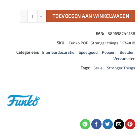
Stranger Things POP! TV Vinyl Figure Murray w/Flamethro
TOEVOEGEN AAN WINKELWAGEN
EAN:
889698744188
SKU:
Funko POP! Stranger things FK74418
Categorieën:
Interieurdecoratie
,
Speelgoed
,
Poppen
,
Beelden
,
Verzamelen
Tags:
Serie
,
Stranger Things