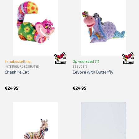
In nabestelling
Op voorraad (1)
INTERIEURDECORATIE
BEELDEN
Cheshire Cat
Eeyore with Butterfly
€
24,95
€
24,95