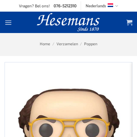
Skip
Vragen? Bel ons!
076-5212310
Nederlands
to
content
Home
/
Verzamelen
/
Poppen