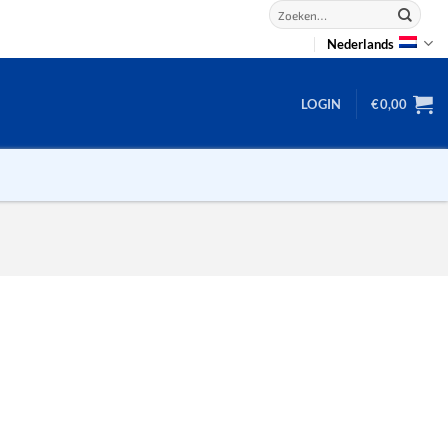
Zoeken
naar:
Nederlands
LOGIN
€
0,00
2D puzzels
3D puzzels
backgammon
2-100 stukjes
dammen
100 stukjes
dobbel
200 stukjes
domino
300 stukjes
mahjong