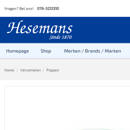
Skip
Vragen? Bel ons!
076-5212310
to
content
Homepage
Shop
Merken / Brands / Marken
Home
/
Verzamelen
/
Poppen
Baby
Peuter
Kleuter
Baby & Peu
Baby, Peute
Peuter & Kl