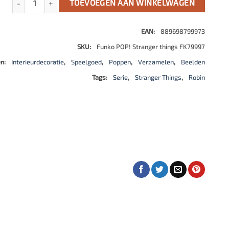
TOEVOEGEN AAN WINKELWAGEN
EAN:
889698799973
SKU:
Funko POP! Stranger things FK79997
ën:
Interieurdecoratie
,
Speelgoed
,
Poppen
,
Verzamelen
,
Beelden
Tags:
Serie
,
Stranger Things
,
Robin