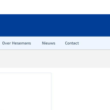
Over Hesemans
Nieuws
Contact
ter
r & Kleuter
euter