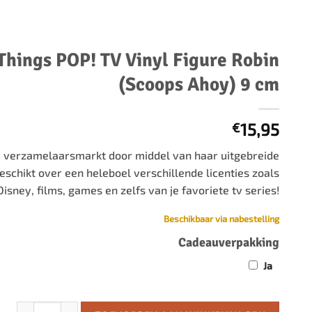
500 stukjes
Schaken
500 stukjes XL
654 stukjes
schaakbord
Things POP! TV Vinyl Figure Robin
759 stukjes
schaakklok
(Scoops Ahoy) 9 cm
1000 stukjes
schaakset
1500 stukjes
schaakstukken
15,95
€
2000 stukjes
3000 stukjes
 verzamelaarsmarkt door middel van haar uitgebreide
eschikt over een heleboel verschillende licenties zoals
5000 stukjes
 Disney, films, games en zelfs van je favoriete tv series!
Beschikbaar via nabestelling
Cadeauverpakking
Ja
Stranger Things POP! TV Vinyl Figure Robin (Scoops Ahoy) 9 cm a