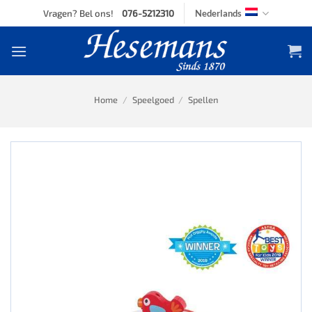
Skip
Vragen? Bel ons!
076-5212310
Nederlands
to
content
Home
/
Speelgoed
/
Spellen