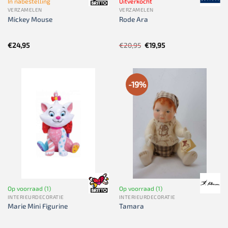
In nabestelling
Uitverkocht
VERZAMELEN
VERZAMELEN
Mickey Mouse
Rode Ara
Oorspronkelijke
Huidige
€
24,95
€
20,95
€
19,95
prijs
prijs
was:
is:
€20,95.
€19,95.
-19%
Op voorraad (1)
Op voorraad (1)
INTERIEURDECORATIE
INTERIEURDECORATIE
Marie Mini Figurine
Tamara