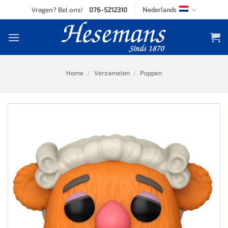
Skip
Vragen? Bel ons!
076-5212310
Nederlands
to
content
Home
/
Verzamelen
/
Poppen