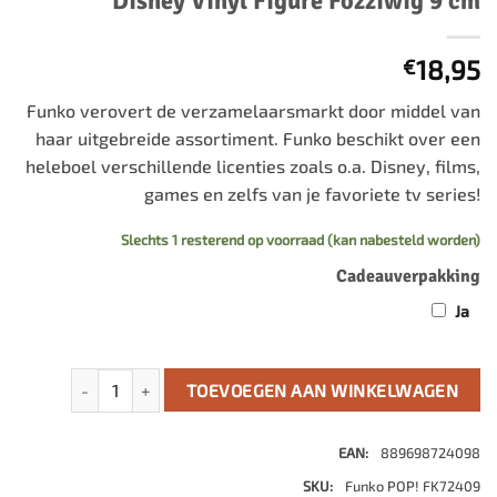
Disney Vinyl Figure Fozziwig 9 cm
18,95
€
Funko verovert de verzamelaarsmarkt door middel van
haar uitgebreide assortiment. Funko beschikt over een
heleboel verschillende licenties zoals o.a. Disney, films,
games en zelfs van je favoriete tv series!
Slechts 1 resterend op voorraad (kan nabesteld worden)
Cadeauverpakking
Ja
The Muppet Show Christmas Carol POP! Disney Vinyl Figure
TOEVOEGEN AAN WINKELWAGEN
EAN:
889698724098
SKU:
Funko POP! FK72409