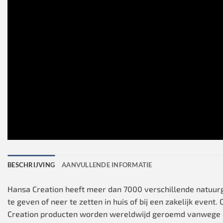
BESCHRIJVING
AANVULLENDE INFORMATIE
Hansa Creation heeft meer dan 7000 verschillende natuurget
te geven of neer te zetten in huis of bij een zakelijk even
Creation producten worden wereldwijd geroemd vanwege d