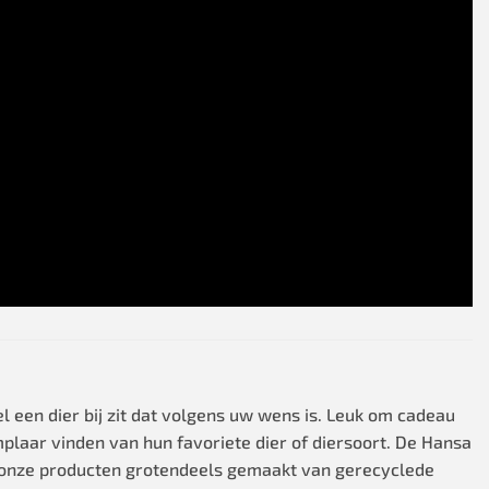
 een dier bij zit dat volgens uw wens is. Leuk om cadeau
mplaar vinden van hun favoriete dier of diersoort. De Hansa
 onze producten grotendeels gemaakt van gerecyclede