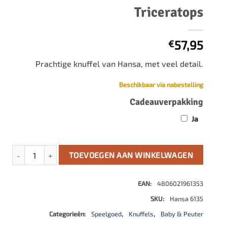
500 stukjes
Triceratops
Schaken
500 stukjes XL
654 stukjes
schaakbord
57,95
€
759 stukjes
schaakklok
Prachtige knuffel van Hansa, met veel detail.
1000 stukjes
schaakset
1500 stukjes
schaakstukken
Beschikbaar via nabestelling
2000 stukjes
Cadeauverpakking
3000 stukjes
Ja
5000 stukjes
Triceratops aantal
TOEVOEGEN AAN WINKELWAGEN
EAN:
4806021961353
SKU:
Hansa 6135
Categorieën:
Speelgoed
,
Knuffels
,
Baby & Peuter