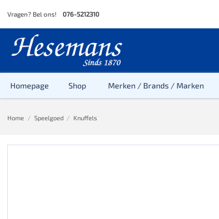
Skip
Vragen? Bel ons!
076-5212310
to
content
Homepage
Shop
Merken / Brands / Marken
Home
/
Speelgoed
/
Knuffels
Baby
Peuter
Kleuter
Baby & Peu
Baby, Peute
Peuter & Kl