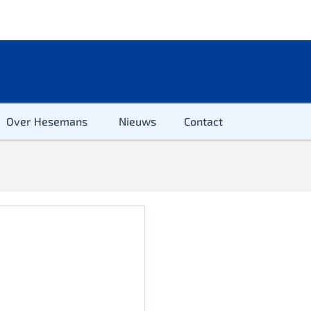
Over Hesemans
Nieuws
Contact
ter
r & Kleuter
euter