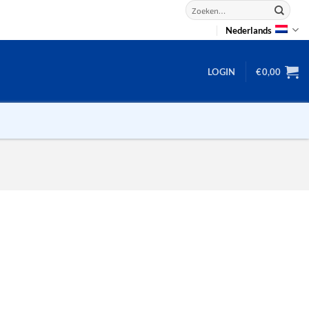
Zoeken
naar:
Nederlands
LOGIN
€
0,00
2D puzzels
3D puzzels
backgammon
2-100 stukjes
dammen
100 stukjes
dobbel
200 stukjes
domino
300 stukjes
mahjong