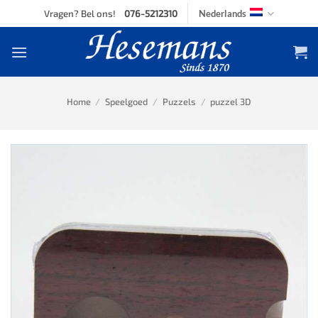
Skip
Vragen? Bel ons!
076-5212310
Nederlands
to
content
Home
/
Speelgoed
/
Puzzels
/
puzzel 3D