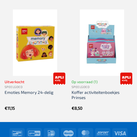
was:
is:
€49,95.
€44,95.
Uitverkocht
Op voorraad (1)
SPEELGOED
SPEELGOED
Koffer activiteitenboekjes
Emoties Memory 24-delig
Prinses
€
11,15
€
8,50
Bancontact
GiroPay
IDeal
Maestro
MasterCard
Sofort
Visa