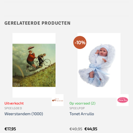
GERELATEERDE PRODUCTEN
-10%
Uitverkocht
Op voorraad (2)
SPEELGOED
SPEELPOP
Weerstandem (1000)
Tonet Arrullo
Oorspronkelijke
Huidige
€
17,95
€
49,95
€
44,95
prijs
prijs