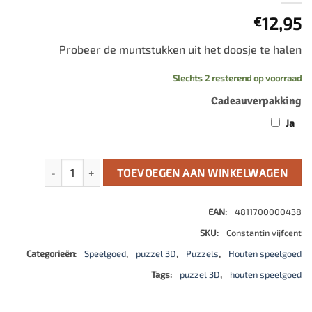
12,95
€
Probeer de muntstukken uit het doosje te halen
Slechts 2 resterend op voorraad
Cadeauverpakking
Ja
Vijf Cent Puzzel aantal
TOEVOEGEN AAN WINKELWAGEN
EAN:
4811700000438
SKU:
Constantin vijfcent
Categorieën:
Speelgoed
,
puzzel 3D
,
Puzzels
,
Houten speelgoed
Tags:
puzzel 3D
,
houten speelgoed