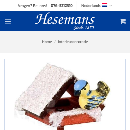
Skip
Vragen? Bel ons!
076-5212310
Nederlands
to
content
Home
/
Interieurdecoratie