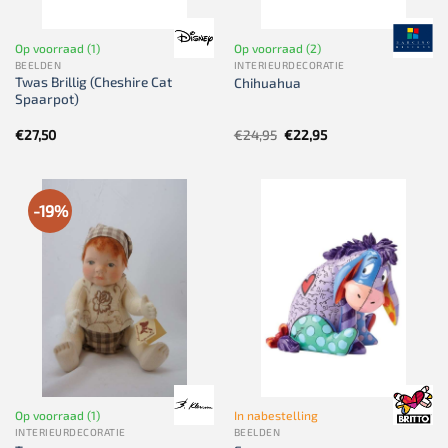
Op voorraad (1)
Op voorraad (2)
BEELDEN
INTERIEURDECORATIE
Twas Brillig (Cheshire Cat
Chihuahua
Spaarpot)
Oorspronkelijke
Huidige
€
27,50
€
24,95
€
22,95
prijs
prijs
was:
is:
€24,95.
€22,95.
-19%
Op voorraad (1)
In nabestelling
INTERIEURDECORATIE
BEELDEN