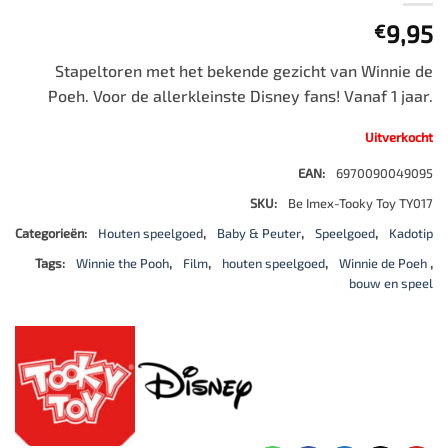
9,95
€
Stapeltoren met het bekende gezicht van Winnie de
Poeh. Voor de allerkleinste Disney fans! Vanaf 1 jaar.
Uitverkocht
EAN:
6970090049095
SKU:
Be Imex-Tooky Toy TY017
Categorieën:
Houten speelgoed
,
Baby & Peuter
,
Speelgoed
,
Kadotip
Tags:
Winnie the Pooh
,
Film
,
houten speelgoed
,
Winnie de Poeh
,
bouw en speel