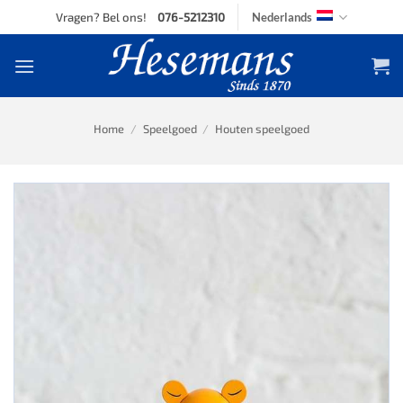
Skip
Vragen? Bel ons!
076-5212310
Nederlands
to
content
Home
/
Speelgoed
/
Houten speelgoed