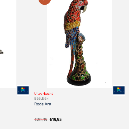
Uitverkocht
BEELDEN
Rode Ara
Oorspronkelijke
Huidige
€
20,95
€
19,95
prijs
prijs
was:
is: