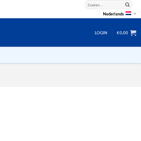
Zoeken
naar:
Nederlands
LOGIN
€
0,00
2D puzzels
3D puzzels
backgammon
2-100 stukjes
dammen
100 stukjes
dobbel
200 stukjes
domino
300 stukjes
mahjong