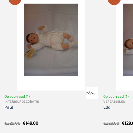
Op voorraad (1)
Op voorraad (1)
INTERIEURDECORATIE
VERZAMELEN
Paul
Eddi
Oorspronkelijke
Huidige
Oorsp
€
229,00
€
149,00
€
229,00
€
129,
prijs
prijs
prijs
was:
is:
was: