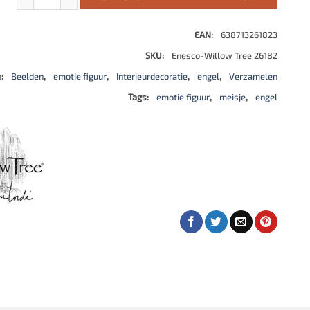
EAN:
638713261823
SKU:
Enesco-Willow Tree 26182
n:
Beelden
,
emotie figuur
,
Interieurdecoratie
,
engel
,
Verzamelen
Tags:
emotie figuur
,
meisje
,
engel