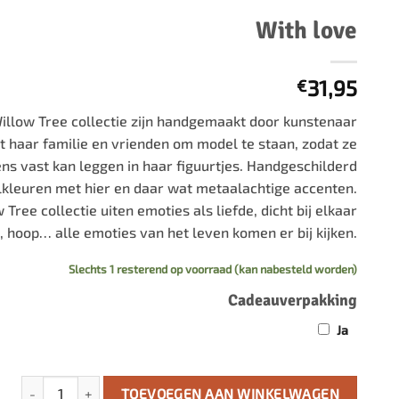
500 stukjes
With love
Schaken
500 stukjes XL
654 stukjes
schaakbord
31,95
€
759 stukjes
schaakklok
1000 stukjes
schaakset
 Willow Tree collectie zijn handgemaakt door kunstenaar
1500 stukjes
schaakstukken
t haar familie en vrienden om model te staan, zodat ze
ns vast kan leggen in haar figuurtjes. Handgeschilderd
2000 stukjes
kleuren met hier en daar wat metaalachtige accenten.
3000 stukjes
 Tree collectie uiten emoties als liefde, dicht bij elkaar
5000 stukjes
d, hoop… alle emoties van het leven komen er bij kijken.
Slechts 1 resterend op voorraad (kan nabesteld worden)
Cadeauverpakking
Ja
With love aantal
TOEVOEGEN AAN WINKELWAGEN