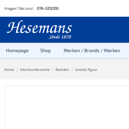
Skip
Vragen? Bel ons!
076-5212310
to
content
Homepage
Shop
Merken / Brands / Marken
Home
/
Interieurdecoratie
/
Beelden
/
emotie figuur
Baby
Peuter
Kleuter
Baby & Peu
Baby, Peute
Peuter & Kl