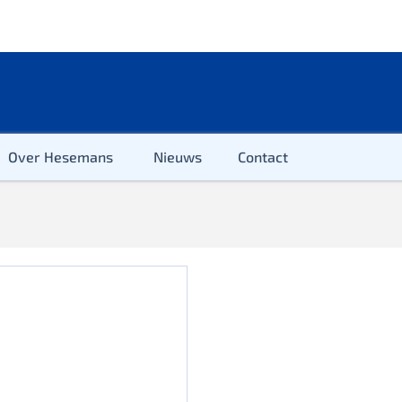
Over Hesemans
Nieuws
Contact
ter
r & Kleuter
euter