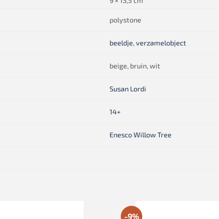
9 × 13,5 cm
polystone
beeldje
,
verzamelobject
beige, bruin, wit
Susan Lordi
14+
Enesco Willow Tree
-9%