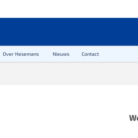
Over Hesemans
Nieuws
Contact
ter
Wo
r & Kleuter
euter