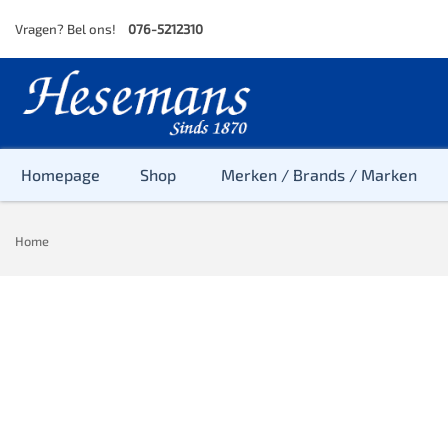
Skip
Vragen? Bel ons!
076-5212310
to
content
Homepage
Shop
Merken / Brands / Marken
Home
Baby
Peuter
Kleuter
Baby & Peu
Baby, Peute
Peuter & Kl