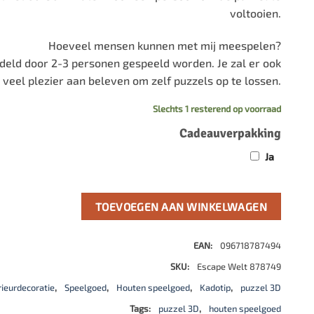
voltooien.
Hoeveel mensen kunnen met mij meespelen?
deld door 2-3 personen gespeeld worden. Je zal er ook
veel plezier aan beleven om zelf puzzels op te lossen.
Slechts 1 resterend op voorraad
Cadeauverpakking
Ja
TOEVOEGEN AAN WINKELWAGEN
EAN:
096718787494
SKU:
Escape Welt 878749
rieurdecoratie
,
Speelgoed
,
Houten speelgoed
,
Kadotip
,
puzzel 3D
Tags:
puzzel 3D
,
houten speelgoed