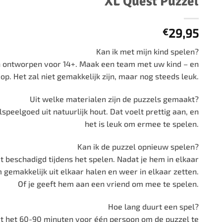
XL Quest Puzzel
500 stukjes
Schaken
500 stukjes XL
29,95
€
654 stukjes
schaakbord
759 stukjes
schaakklok
Kan ik met mijn kind spelen?
1000 stukjes
schaakset
jn ontworpen voor 14+. Maak een team met uw kind – en
op. Het zal niet gemakkelijk zijn, maar nog steeds leuk.
1500 stukjes
schaakstukken
2000 stukjes
Uit welke materialen zijn de puzzels gemaakt?
3000 stukjes
speelgoed uit natuurlijk hout. Dat voelt prettig aan, en
5000 stukjes
het is leuk om ermee te spelen.
Kan ik de puzzel opnieuw spelen?
t beschadigd tijdens het spelen. Nadat je hem in elkaar
 gemakkelijk uit elkaar halen en weer in elkaar zetten.
Of je geeft hem aan een vriend om mee te spelen.
Hoe lang duurt een spel?
t het 60-90 minuten voor één persoon om de puzzel te