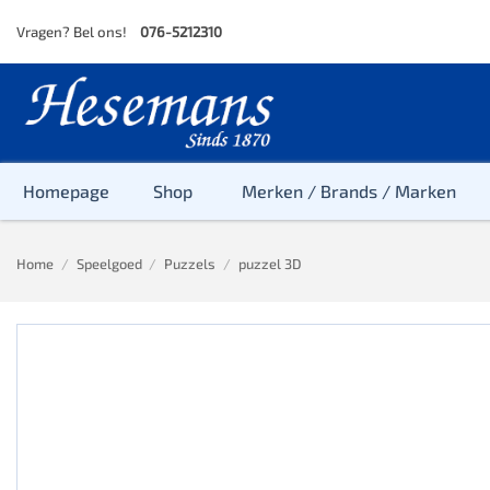
Skip
Vragen? Bel ons!
076-5212310
to
content
Homepage
Shop
Merken / Brands / Marken
Home
/
Speelgoed
/
Puzzels
/
puzzel 3D
Baby
Peuter
Kleuter
Baby & Peu
Baby, Peute
Peuter & Kl