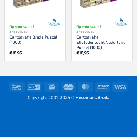
Op voorraad (1)
Op voorraad (1)
SPEELGOED
SPEELGOED
Cartografie Breda Puzzel
Cartografie
(1000)
Elfstedentocht Nederland
Puzzel (1000)
€
18,95
€
18,95
Bancontact
GiroPay
IDeal
Maestro
MasterCard
Sofort
Visa
Copyright 2001-2026 ©
Hesemans Breda