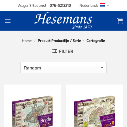
Skip
Vragen? Bel ons!
076-5212310
Nederlands
to
content
Home
/
Product Productlijn / Serie
/
Cartografie
FILTER