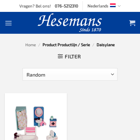
Skip
Vragen? Bel ons!
076-5212310
Nederlands
to
content
Home
/
Product Productlijn / Serie
/
Daisylane
FILTER