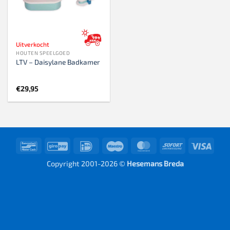
Uitverkocht
HOUTEN SPEELGOED
LTV – Daisylane Badkamer
€
29,95
Bancontact
GiroPay
IDeal
Maestro
MasterCard
Sofort
Visa
Copyright 2001-2026 ©
Hesemans Breda